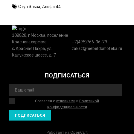
Стул Эльза
,
Альфа 44
108828, г Москва, поселение
Краснопахорское
+7(495)766-36-79
с. Красная Пахра, ул.
zakaz@mebeldomoteka.ru
Калужское шоссе, д. 7
ПОДПИСАТЬСЯ
Согласен с
условиями
и
Политикой
конфиденциальности
ПОДПИСАТЬСЯ
Работает на
OpenCart