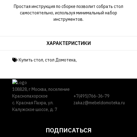
Простая инструкция по сборке позволит собрать стол
самостоятельно, используя минимальный набор
инструментов.
ХАРАКТЕРИСТИКИ
Купить стол
,
стол Домотека
,
108828, г Москва, поселение
Краснопахорское
+7(495)766-36-79
с. Красная Пахра, ул.
zakaz@mebeldomoteka.ru
Калужское шоссе, д. 7
ПОДПИСАТЬСЯ